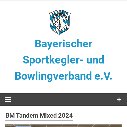
Zum
Inhalt
springen
Bayerischer
Sportkegler- und
Bowlingverband e.V.
Tandem Classic Männer & Frauen
BM Tandem Mixed 2024